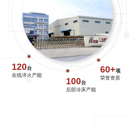
120
60+
台
项
在线淬火产能
荣誉资质
100
台
后部冷床产能