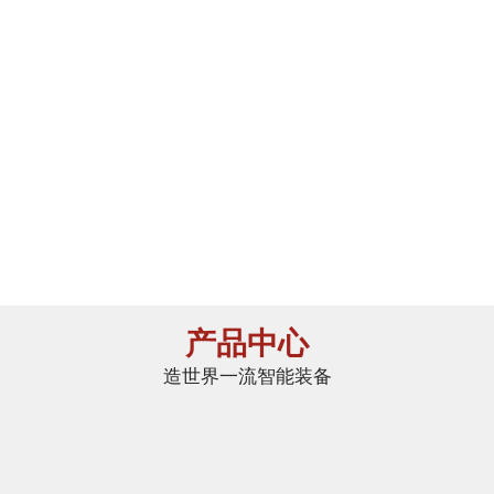
大幅
节能效果明显
提高合格率
有效降低生产成本
智能操作
改善
减少对人的依赖性
车间环境
产品中心
造世界一流智能装备