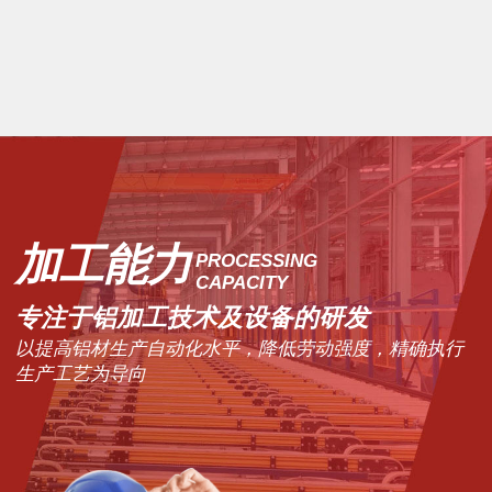
产品列表
加工能力
PROCESSING
CAPACITY
专注于铝加工技术及设备的研发
以提高铝材生产自动化水平，降低劳动强度，精确执行
生产工艺为导向