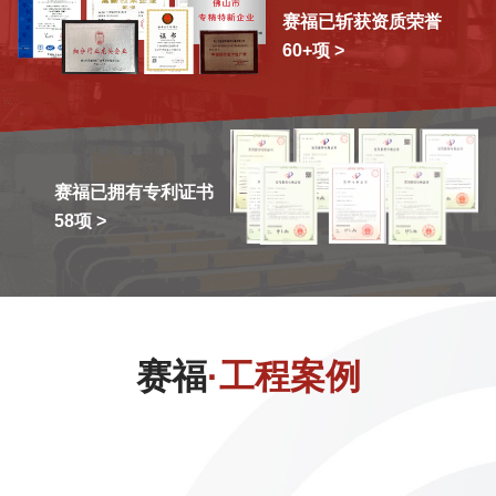
赛福已斩获资质荣誉
60+项 >
赛福已拥有专利证书
58项 >
赛福
·工程案例