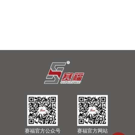
以硬核实力链接全球客商！广东赛福亮相2026中国国际铝工业展
2026年7月8-10日，第21届中国国际铝工业展览会（以下简
称“上海铝展”）在上海新国际博览中心盛大开幕。作为亚洲颇
具影响力的有色金属全产业链盛会，本届展会汇聚全球650…
2026-07-10
赛福官方公众号
赛福官方网站