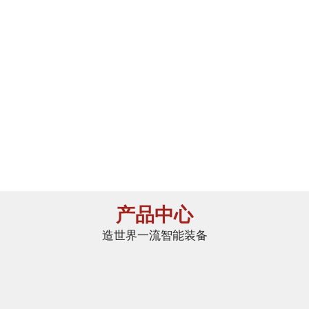
大幅
节能效果明显
提高合格率
有效降低生产成本
智能操作
改善
减少对人的依赖性
车间环境
产品中心
造世界一流智能装备