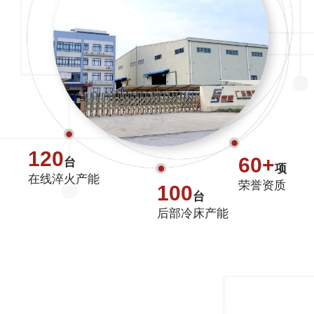
120
60+
台
项
在线淬火产能
荣誉资质
100
台
后部冷床产能