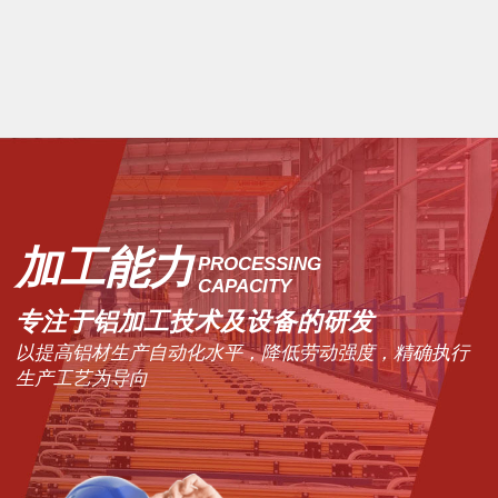
最优质的配置确保使用的稳定可靠。
产品列表
加工能力
PROCESSING
CAPACITY
专注于铝加工技术及设备的研发
以提高铝材生产自动化水平，降低劳动强度，精确执行
生产工艺为导向