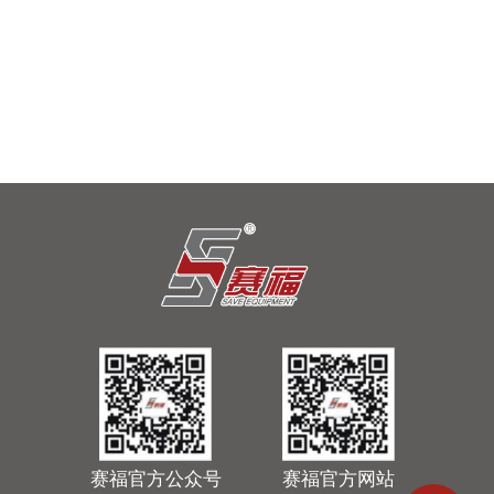
以硬核实力链接全球客商！广东赛福亮相2026中国国际铝工业展
2026年7月8-10日，第21届中国国际铝工业展览会（以下简
称“上海铝展”）在上海新国际博览中心盛大开幕。作为亚洲颇
具影响力的有色金属全产业链盛会，本届展会汇聚全球650…
2026-07-10
赛福官方公众号
赛福官方网站