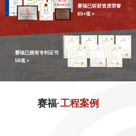
赛福已斩获资质荣誉
60+项 >
赛福已拥有专利证书
58项 >
赛福
·工程案例