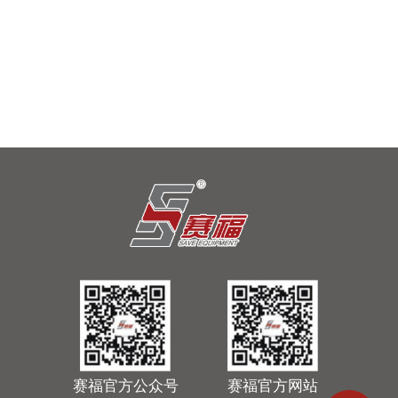
直击上海国际铝工业展现场，见证赛福装备“智造”实力
赛福邀您共赴行业盛事2026年7月8日，备受瞩目的第21届中
国国际铝工业展在上海新国际博览中心盛大开幕。作为行业
年度盛会，本届展会汇聚了全球铝产业链的精英力量。广东
2026-07-08
赛…
赛福官方公众号
赛福官方网站