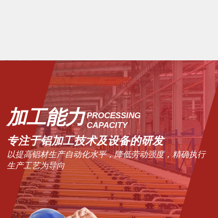
最优质的配置确保使用的稳定可靠。
产品列表
加工能力
PROCESSING
CAPACITY
专注于铝加工技术及设备的研发
以提高铝材生产自动化水平，降低劳动强度，精确执行
生产工艺为导向