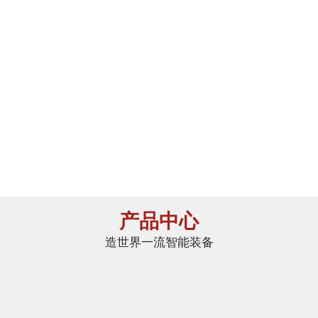
大幅
节能效果明显
提高合格率
有效降低生产成本
智能操作
改善
减少对人的依赖性
车间环境
产品中心
造世界一流智能装备