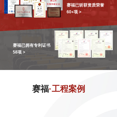
赛福已斩获资质荣誉
60+项 >
赛福已拥有专利证书
58项 >
赛福
·工程案例