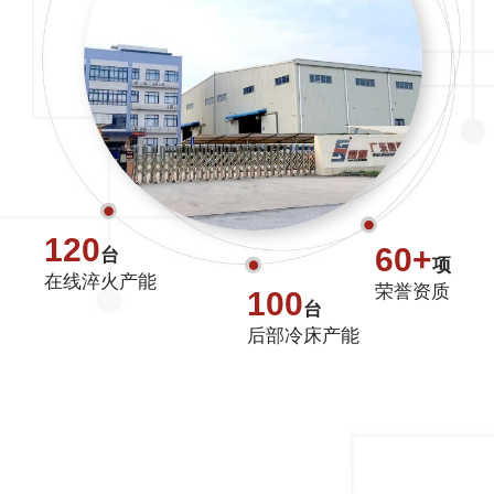
120
60+
台
项
在线淬火产能
荣誉资质
100
台
后部冷床产能