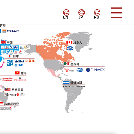
EN
JP
RU