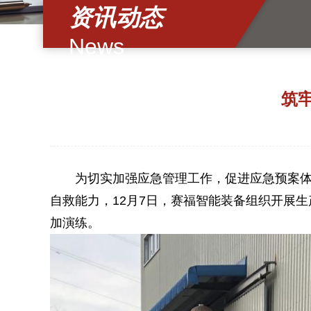
资讯动态
News
筑
为切实加强应急管理工作，促进应急预案
自救能力，
12
月
7
日，
赛福智能装备
组织开展生
加
演练
。