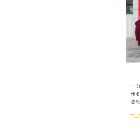
一
作
总