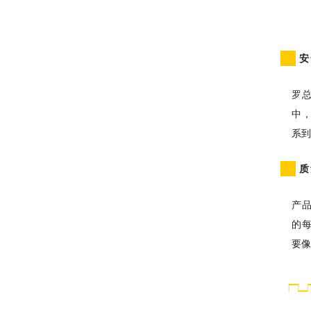
安
罗
中
系
质
产
的
要