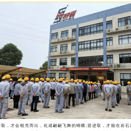
进取，才会蜕壳而出，化成翩翩飞舞的蝴蝶;苗进取，才能在岩石