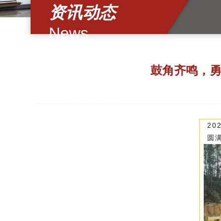
资讯动态
News
鼓角齐鸣，勇
2
圆