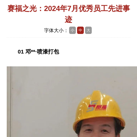
赛福之光：2024年7月优秀员工先进事
迹
字体大小：
小
中
大
01 邓**·喷漆打包